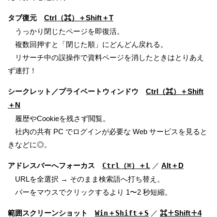
タブ復元
Ctrl（⌘）＋Shift＋T
うっかり閉じたページを即復活。
複数回押すと「閉じた順」にどんどん戻れる。
リサーチ中の誤操作で資料ページを消したときはとりあえ
ず連打！
シークレット／プライベートウィンドウ
Ctrl（⌘）＋Shift
＋N
履歴やCookieを残さず閲覧。
社内の共有 PC でログインが必要な Web サービスを見ると
きなどに◎。
アドレスバーへフォーカス
Ctrl（⌘）＋L
／
Alt＋D
URLを全選択 → そのまま検索語へ打ち替え。
バーをマウスでクリックするより 1〜2 秒短縮。
範囲スクリーンショット
Win＋Shift＋S
／
⌘＋Shift＋4