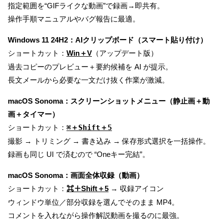
指定範囲を“GIFライクな動画”で録画→即共有。
操作手順マニュアルやバグ報告に最適。
Windows 11 24H2：AIクリップボード（スマート貼り付け）
ショートカット：
Win＋V
（アップデート版）
過去コピーのプレビュー＋要約候補を AI が提示。
長文メールから必要な一文だけ抜く作業が激減。
macOS Sonoma：スクリーンショットメニュー（静止画＋動
画＋タイマー）
ショートカット：
⌘＋Shift＋5
撮影 → トリミング → 書き込み → 保存形式選択を一括操作。
録画も同じ UI で済むので “Oneキー完結”。
macOS Sonoma：画面全体収録（動画）
ショートカット：
⌘＋Shift＋5
→ 収録アイコン
ウィンドウ単位／部分収録を選んでそのまま MP4。
コメントを入れながら操作解説動画を撮るのに最強。