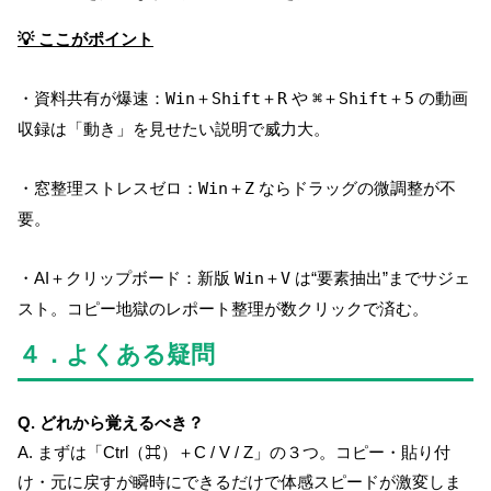
💡 ここがポイント
・資料共有が爆速：
Win＋Shift＋R
や
⌘＋Shift＋5
の動画
収録は「動き」を見せたい説明で威力大。
・窓整理ストレスゼロ：
Win＋Z
ならドラッグの微調整が不
要。
・AI＋クリップボード：新版
Win＋V
は“要素抽出”までサジェ
スト。コピー地獄のレポート整理が数クリックで済む。
４．よくある疑問
Q. どれから覚えるべき？
A. まずは「Ctrl（⌘）＋C / V / Z」の３つ。コピー・貼り付
け・元に戻すが瞬時にできるだけで体感スピードが激変しま