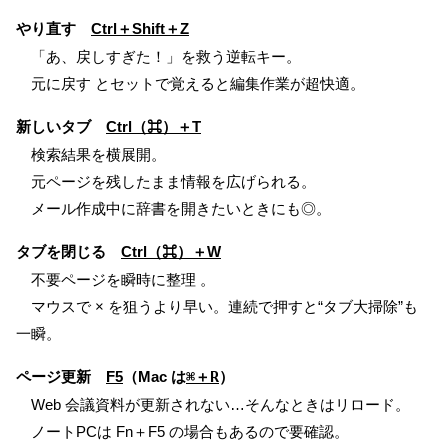
やり直す
Ctrl＋Shift＋Z
「あ、戻しすぎた！」を救う逆転キー。
元に戻す とセットで覚えると編集作業が超快適。
新しいタブ
Ctrl（⌘）＋T
検索結果を横展開。
元ページを残したまま情報を広げられる。
メール作成中に辞書を開きたいときにも◎。
タブを閉じる
Ctrl（⌘）＋W
不要ページを瞬時に整理 。
マウスで × を狙うより早い。連続で押すと“タブ大掃除”も
一瞬。
ページ更新
F5
（Mac は
⌘＋R
）
Web 会議資料が更新されない…そんなときはリロード。
ノートPCは Fn＋F5 の場合もあるので要確認。