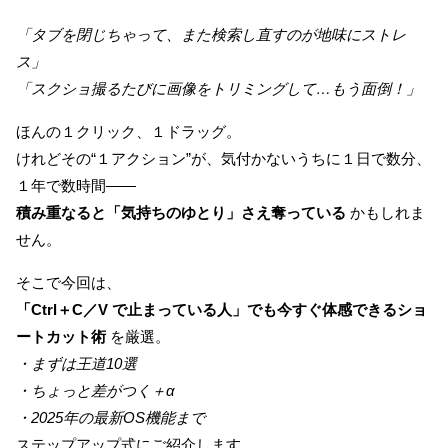
お問い合わせ
「タブを閉じちゃって、また検索し直すのが地味にストレ
ス」
「スクショ撮るたびに画像をトリミングして…もう面倒！」
ほんの１クリック、１ドラッグ。
けれどその“１アクション”が、気付かないうちに１日で数分、
１年で数時間――
積み重なると「気持ちのゆとり」さえ奪っている
かもしれま
せん。
そこで今回は、
「Ctrl＋C／V で止まっている人」でも今すぐ体感できるショ
ートカット術
を厳選。
・まずは王道10選
・ちょっと差がつく＋α
・2025年の最新OS機能まで
ステップアップ式にご紹介します。