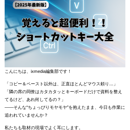
Home
特徴
機能
こんにちは、ixmedia編集部です！
「コピー＆ペースト以外は、正直ほとんどマウス頼り…」
料金
導入事例
資料ダウンロード
「隣の席の同僚はカタカタッとキーボードだけで資料を整え
てるけど、あれ何してるの？」
お役立ち情報
FAQ
オンラインデモ
――そんな“ちょっぴりモヤモヤ”を抱えたまま、今日も作業に
追われていませんか？
無料トライアル
私たちも取材の現場でよく耳にします。