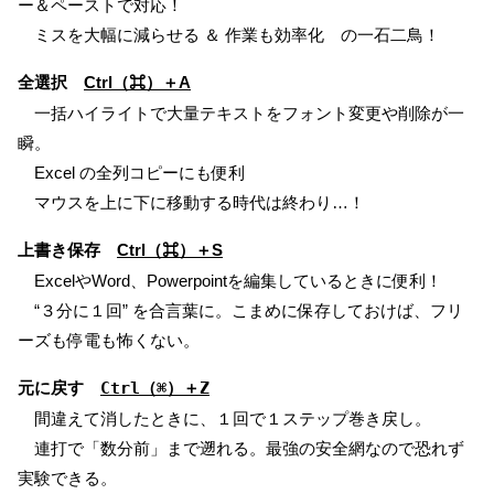
ー＆ペーストで対応！
ミスを大幅に減らせる ＆ 作業も効率化 の一石二鳥！
全選択
Ctrl（⌘）＋A
一括ハイライトで大量テキストをフォント変更や削除が一
瞬。
Excel の全列コピーにも便利
マウスを上に下に移動する時代は終わり…！
上書き保存
Ctrl（⌘）＋S
ExcelやWord、Powerpointを編集しているときに便利！
“３分に１回” を合言葉に。こまめに保存しておけば、フリ
ーズも停電も怖くない。
元に戻す
Ctrl（⌘）＋Z
間違えて消したときに、１回で１ステップ巻き戻し。
連打で「数分前」まで遡れる。最強の安全網なので恐れず
実験できる。