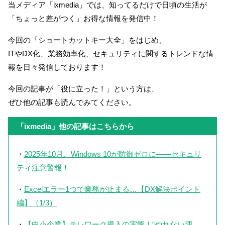
当メディア「ixmedia」では、知ってるだけで日頃の生活が
「ちょっと差がつく」お得な情報を発信中！
今回の「ショートカットキー大全」をはじめ、
ITやDX化、業務効率化、セキュリティに関するトレンドな情
報を日々発信しております！
今回の記事が「役に立った！」という方は、
ぜひ他の記事も読んでみてください。
「ixmedia」他の記事はこちらから
・
2025年10月、Windows 10が防御ゼロに――セキュリ
ティ注意警報！
・
Excelエラー1つで業務が止まる…【DX解決ポイント
編】（1/3）
・
【中小企業】テレワーク導入の実態！“やれない理