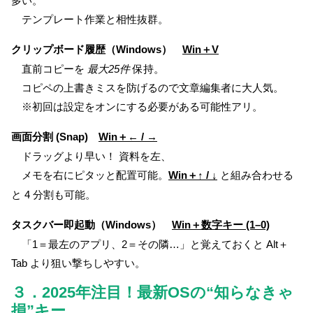
多い。
テンプレート作業と相性抜群。
クリップボード履歴（Windows）
Win＋V
直前コピーを
最大25件
保持。
コピペの上書きミスを防げるので文章編集者に大人気。
※初回は設定をオンにする必要がある可能性アリ。
画面分割 (Snap)
Win＋← / →
ドラッグより早い！ 資料を左、
メモを右にピタッと配置可能。
Win＋↑ / ↓
と組み合わせる
と 4 分割も可能。
タスクバー即起動（Windows）
Win＋数字キー (1–0)
「1＝最左のアプリ、2＝その隣…」と覚えておくと Alt＋
Tab より狙い撃ちしやすい。
３．2025年注目！最新OSの“知らなきゃ
損”キー