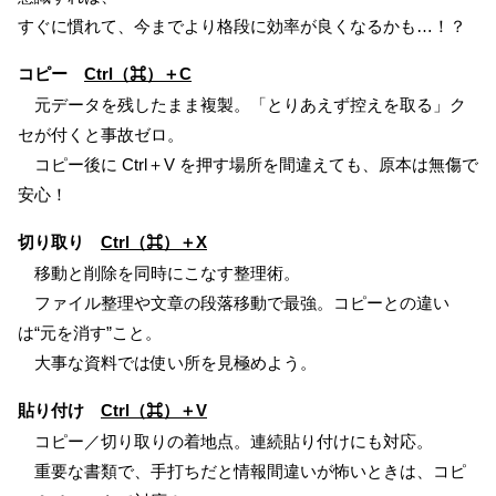
すぐに慣れて、今までより格段に効率が良くなるかも…！？
コピー
Ctrl（⌘）＋C
元データを残したまま複製。「とりあえず控えを取る」ク
セが付くと事故ゼロ。
コピー後に Ctrl＋V を押す場所を間違えても、原本は無傷で
安心！
切り取り
Ctrl（⌘）＋X
移動と削除を同時にこなす整理術。
ファイル整理や文章の段落移動で最強。コピーとの違い
は“元を消す”こと。
大事な資料では使い所を見極めよう。
貼り付け
Ctrl（⌘）＋V
コピー／切り取りの着地点。連続貼り付けにも対応。
重要な書類で、手打ちだと情報間違いが怖いときは、コピ